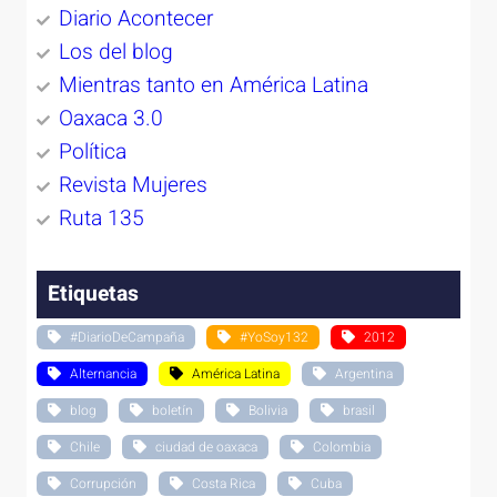
Diario Acontecer
Los del blog
Mientras tanto en América Latina
Oaxaca 3.0
Política
Revista Mujeres
Ruta 135
Etiquetas
#DiarioDeCampaña
#YoSoy132
2012
Alternancia
América Latina
Argentina
blog
boletín
Bolivia
brasil
Chile
ciudad de oaxaca
Colombia
Corrupción
Costa Rica
Cuba