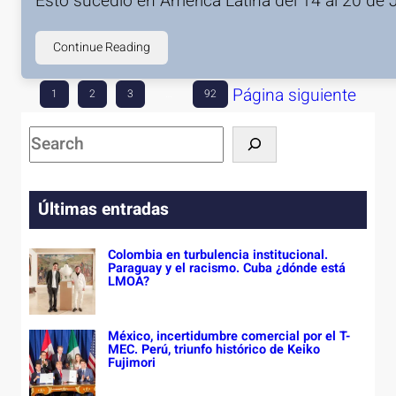
Esto sucedió en América Latina del 14 al 20 de 
Continue Reading
Página siguiente
1
2
3
…
92
S
e
a
Últimas entradas
r
c
Colombia en turbulencia institucional.
h
Paraguay y el racismo. Cuba ¿dónde está
LMOA?
México, incertidumbre comercial por el T-
MEC. Perú, triunfo histórico de Keiko
Fujimori