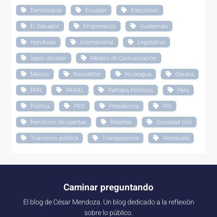
Democracia
Ecuador
Elecciones
El Salvador
Empresarios
Guatemala
Honduras
Internacional
Legislativo
lópez obrador
Medios de Comunicación
México
Newsletter
Nicaragua
Oaxaca
PAN
PANAL
Partidos Políticos
Perú
Política
PRD
Presidencia
PRI
Rendición de cuentas
Reseñas
Sociedad civil
Transición política
Transparencia
Venezuela
Caminar preguntando
El blog de César Mendoza. Un blog dedicado a la reflexión
sobre lo público.