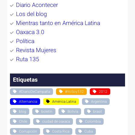
Diario Acontecer
Los del blog
Mientras tanto en América Latina
Oaxaca 3.0
Política
Revista Mujeres
Ruta 135
Etiquetas
#DiarioDeCampaña
#YoSoy132
2012
Alternancia
América Latina
Argentina
blog
boletín
Bolivia
brasil
Chile
ciudad de oaxaca
Colombia
Corrupción
Costa Rica
Cuba