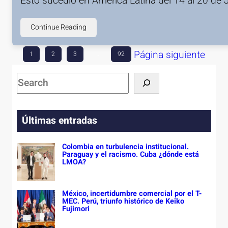
Esto sucedió en América Latina del 14 al 20 de 
Continue Reading
Página siguiente
1
2
3
…
92
S
e
a
Últimas entradas
r
c
Colombia en turbulencia institucional.
h
Paraguay y el racismo. Cuba ¿dónde está
LMOA?
México, incertidumbre comercial por el T-
MEC. Perú, triunfo histórico de Keiko
Fujimori