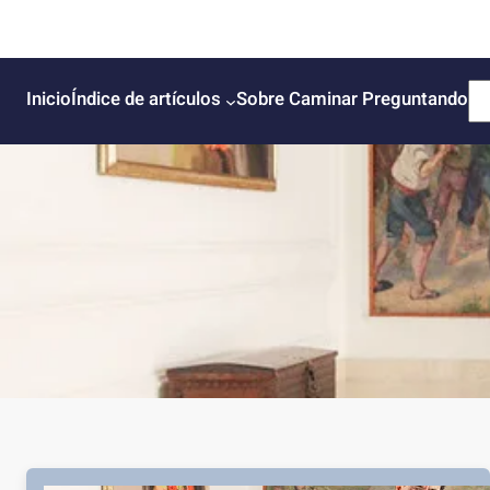
B
Inicio
Índice de artículos
Sobre Caminar Preguntando
u
s
c
a
r