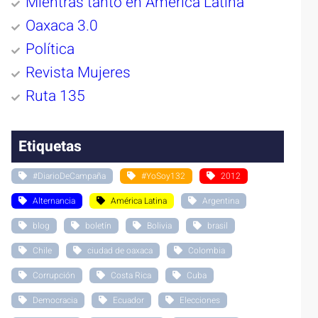
Mientras tanto en América Latina
Oaxaca 3.0
Política
Revista Mujeres
Ruta 135
Etiquetas
#DiarioDeCampaña
#YoSoy132
2012
Alternancia
América Latina
Argentina
blog
boletín
Bolivia
brasil
Chile
ciudad de oaxaca
Colombia
Corrupción
Costa Rica
Cuba
Democracia
Ecuador
Elecciones