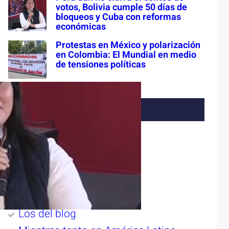
votos, Bolivia cumple 50 días de
bloqueos y Cuba con reformas
económicas
Protestas en México y polarización
en Colombia: El Mundial en medio
de tensiones políticas
Categorías
#DiarioDeCampaña
ADNsureste
Buzos
Despertar
Diario Acontecer
Los del blog