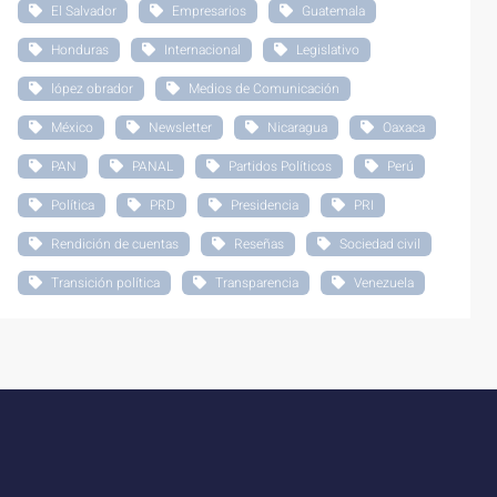
El Salvador
Empresarios
Guatemala
Honduras
Internacional
Legislativo
lópez obrador
Medios de Comunicación
México
Newsletter
Nicaragua
Oaxaca
PAN
PANAL
Partidos Políticos
Perú
Política
PRD
Presidencia
PRI
Rendición de cuentas
Reseñas
Sociedad civil
Transición política
Transparencia
Venezuela