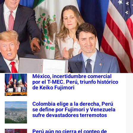
S
e
a
Últimas entradas
r
c
Colombia en turbulencia
h
institucional. Paraguay y el
racismo. Cuba ¿dónde está LMOA?
México, incertidumbre comercial
por el T-MEC. Perú, triunfo histórico
de Keiko Fujimori
Colombia elige a la derecha, Perú
se define por Fujimori y Venezuela
sufre devastadores terremotos
Perú aún no cierra el conteo de