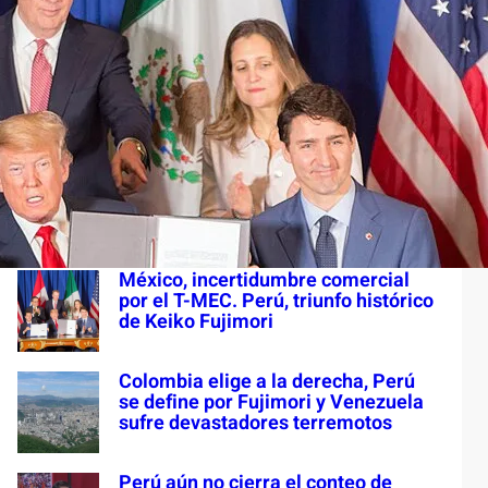
S
e
a
Últimas entradas
r
c
Colombia en turbulencia
h
institucional. Paraguay y el
racismo. Cuba ¿dónde está LMOA?
México, incertidumbre comercial
por el T-MEC. Perú, triunfo histórico
de Keiko Fujimori
Colombia elige a la derecha, Perú
se define por Fujimori y Venezuela
sufre devastadores terremotos
Perú aún no cierra el conteo de