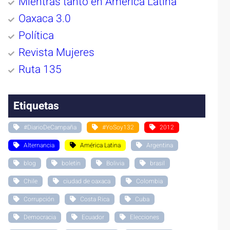
Mientras tanto en América Latina
Oaxaca 3.0
Política
Revista Mujeres
Ruta 135
Etiquetas
#DiarioDeCampaña
#YoSoy132
2012
Alternancia
América Latina
Argentina
blog
boletín
Bolivia
brasil
Chile
ciudad de oaxaca
Colombia
Corrupción
Costa Rica
Cuba
Democracia
Ecuador
Elecciones