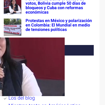
votos, Bolivia cumple 50 días de
bloqueos y Cuba con reformas
económicas
Protestas en México y polarización
en Colombia: El Mundial en medio
de tensiones políticas
Categorías
#DiarioDeCampaña
ADNsureste
Buzos
Despertar
Diario Acontecer
Los del blog