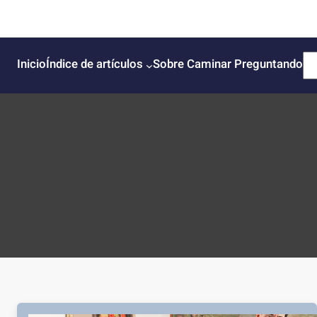
B
Inicio
Índice de artículos
Sobre Caminar Preguntando
u
s
c
a
r