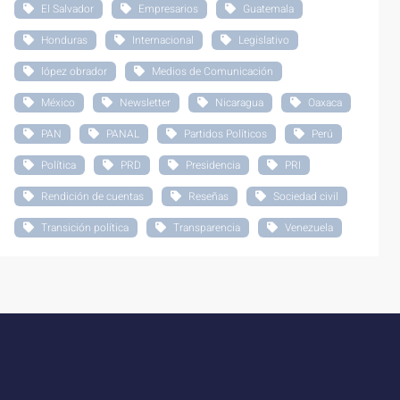
El Salvador
Empresarios
Guatemala
Honduras
Internacional
Legislativo
lópez obrador
Medios de Comunicación
México
Newsletter
Nicaragua
Oaxaca
PAN
PANAL
Partidos Políticos
Perú
Política
PRD
Presidencia
PRI
Rendición de cuentas
Reseñas
Sociedad civil
Transición política
Transparencia
Venezuela