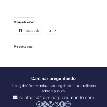
Comparte esto:
Facebook
X
Me gusta esto:
Caminar preguntando
El blog de César Mendoza. Un blog dedicado a la reflexión
sobre lo público.
contacto@caminarpreguntando.com
Facebook
X
Bluesky
Mastodon
Tumblr
Spotify