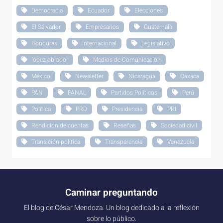
Democracia
Ecuador
Elecciones
El Salvador
Empresarios
Guatemala
Honduras
Internacional
Legislativo
lópez obrador
Medios de Comunicación
México
Newsletter
Nicaragua
Oaxaca
PAN
PANAL
Partidos Políticos
Perú
Política
PRD
Presidencia
PRI
Rendición de cuentas
Reseñas
Sociedad civil
Transición política
Transparencia
Venezuela
Caminar preguntando
El blog de César Mendoza. Un blog dedicado a la reflexión
sobre lo público.