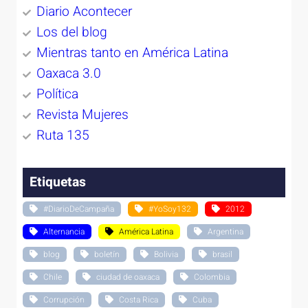
Diario Acontecer
Los del blog
Mientras tanto en América Latina
Oaxaca 3.0
Política
Revista Mujeres
Ruta 135
Etiquetas
#DiarioDeCampaña
#YoSoy132
2012
Alternancia
América Latina
Argentina
blog
boletín
Bolivia
brasil
Chile
ciudad de oaxaca
Colombia
Corrupción
Costa Rica
Cuba