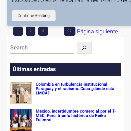
Esto sucedió en América Latina del 14 al 20 de 
Continue Reading
Página siguiente
1
2
3
…
92
S
e
a
Últimas entradas
r
c
Colombia en turbulencia institucional.
h
Paraguay y el racismo. Cuba ¿dónde está
LMOA?
México, incertidumbre comercial por el T-
MEC. Perú, triunfo histórico de Keiko
Fujimori