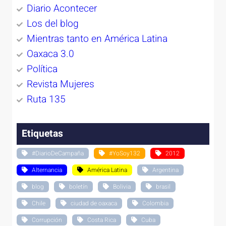
Diario Acontecer
Los del blog
Mientras tanto en América Latina
Oaxaca 3.0
Política
Revista Mujeres
Ruta 135
Etiquetas
#DiarioDeCampaña
#YoSoy132
2012
Alternancia
América Latina
Argentina
blog
boletín
Bolivia
brasil
Chile
ciudad de oaxaca
Colombia
Corrupción
Costa Rica
Cuba