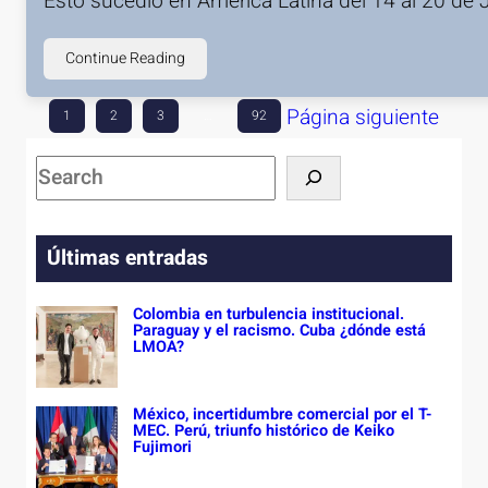
Esto sucedió en América Latina del 14 al 20 de 
Continue Reading
Página siguiente
1
2
3
…
92
S
e
a
Últimas entradas
r
c
Colombia en turbulencia institucional.
h
Paraguay y el racismo. Cuba ¿dónde está
LMOA?
México, incertidumbre comercial por el T-
MEC. Perú, triunfo histórico de Keiko
Fujimori