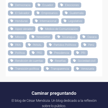
Democracia
Ecuador
Elecciones
El Salvador
Empresarios
Guatemala
Honduras
Internacional
Legislativo
lópez obrador
Medios de Comunicación
México
Newsletter
Nicaragua
Oaxaca
PAN
PANAL
Partidos Políticos
Perú
Política
PRD
Presidencia
PRI
Rendición de cuentas
Reseñas
Sociedad civil
Transición política
Transparencia
Venezuela
Caminar preguntando
El blog de César Mendoza. Un blog dedicado a la reflexión
sobre lo público.