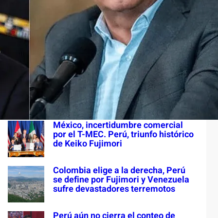
S
e
a
Últimas entradas
r
c
Colombia en turbulencia
h
institucional. Paraguay y el
racismo. Cuba ¿dónde está LMOA?
México, incertidumbre comercial
por el T-MEC. Perú, triunfo histórico
de Keiko Fujimori
Colombia elige a la derecha, Perú
se define por Fujimori y Venezuela
sufre devastadores terremotos
Perú aún no cierra el conteo de