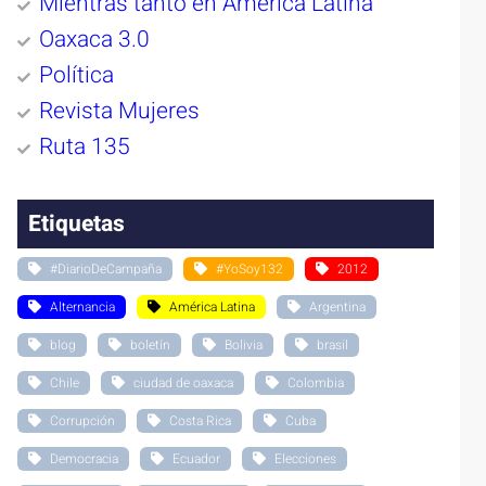
Mientras tanto en América Latina
Oaxaca 3.0
Política
Revista Mujeres
Ruta 135
Etiquetas
#DiarioDeCampaña
#YoSoy132
2012
Alternancia
América Latina
Argentina
blog
boletín
Bolivia
brasil
Chile
ciudad de oaxaca
Colombia
Corrupción
Costa Rica
Cuba
Democracia
Ecuador
Elecciones