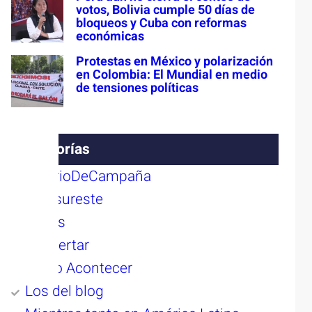
votos, Bolivia cumple 50 días de
bloqueos y Cuba con reformas
económicas
Protestas en México y polarización
en Colombia: El Mundial en medio
de tensiones políticas
Categorías
#DiarioDeCampaña
ADNsureste
Buzos
Despertar
Diario Acontecer
Los del blog