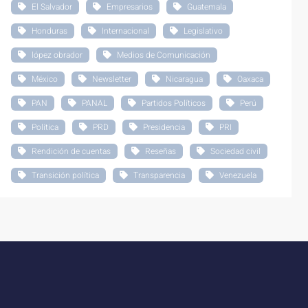
El Salvador
Empresarios
Guatemala
Honduras
Internacional
Legislativo
lópez obrador
Medios de Comunicación
México
Newsletter
Nicaragua
Oaxaca
PAN
PANAL
Partidos Políticos
Perú
Política
PRD
Presidencia
PRI
Rendición de cuentas
Reseñas
Sociedad civil
Transición política
Transparencia
Venezuela