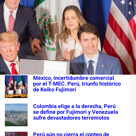
S
e
a
Últimas entradas
r
c
Colombia en turbulencia
h
institucional. Paraguay y el
racismo. Cuba ¿dónde está LMOA?
México, incertidumbre comercial
por el T-MEC. Perú, triunfo histórico
de Keiko Fujimori
Colombia elige a la derecha, Perú
se define por Fujimori y Venezuela
sufre devastadores terremotos
Perú aún no cierra el conteo de