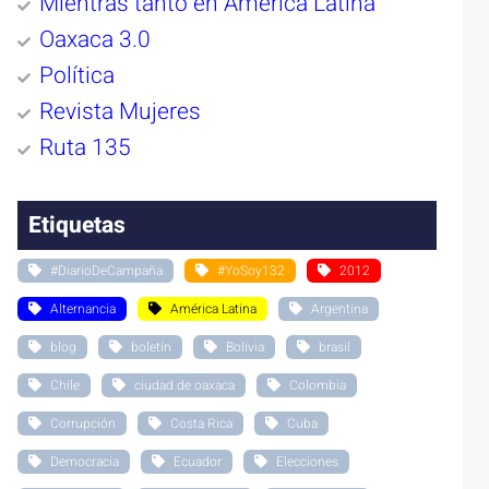
Mientras tanto en América Latina
Oaxaca 3.0
Política
Revista Mujeres
Ruta 135
Etiquetas
#DiarioDeCampaña
#YoSoy132
2012
Alternancia
América Latina
Argentina
blog
boletín
Bolivia
brasil
Chile
ciudad de oaxaca
Colombia
Corrupción
Costa Rica
Cuba
Democracia
Ecuador
Elecciones