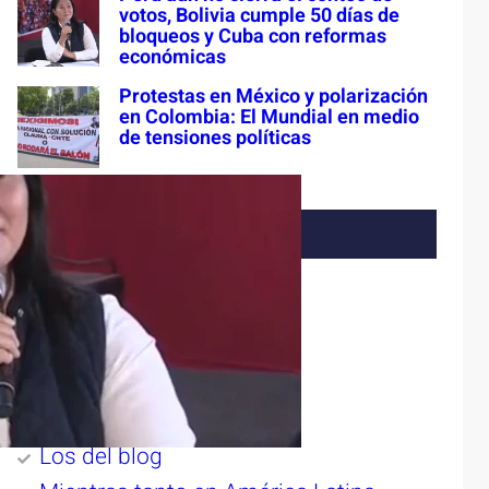
votos, Bolivia cumple 50 días de
bloqueos y Cuba con reformas
económicas
Protestas en México y polarización
en Colombia: El Mundial en medio
de tensiones políticas
Categorías
#DiarioDeCampaña
ADNsureste
Buzos
Despertar
Diario Acontecer
Los del blog