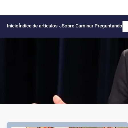
B
Inicio
Índice de artículos
Sobre Caminar Preguntando
u
s
c
a
r