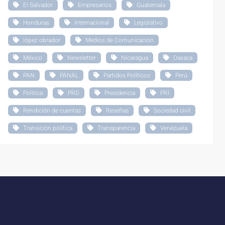
El Salvador
Empresarios
Guatemala
Honduras
Internacional
Legislativo
lópez obrador
Medios de Comunicación
México
Newsletter
Nicaragua
Oaxaca
PAN
PANAL
Partidos Políticos
Perú
Política
PRD
Presidencia
PRI
Rendición de cuentas
Reseñas
Sociedad civil
Transición política
Transparencia
Venezuela