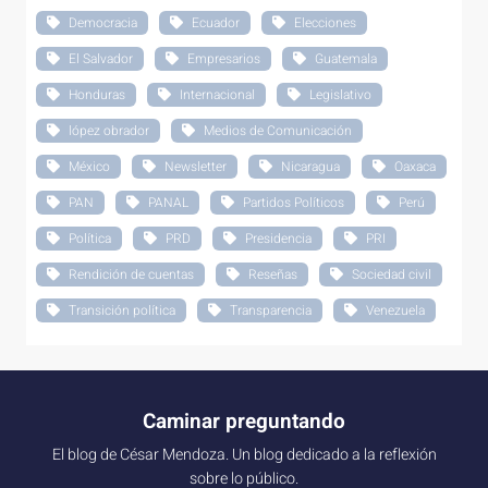
Democracia
Ecuador
Elecciones
El Salvador
Empresarios
Guatemala
Honduras
Internacional
Legislativo
lópez obrador
Medios de Comunicación
México
Newsletter
Nicaragua
Oaxaca
PAN
PANAL
Partidos Políticos
Perú
Política
PRD
Presidencia
PRI
Rendición de cuentas
Reseñas
Sociedad civil
Transición política
Transparencia
Venezuela
Caminar preguntando
El blog de César Mendoza. Un blog dedicado a la reflexión
sobre lo público.