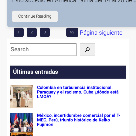
Esto sucedió en América Latina del 14 al 20 de 
Continue Reading
Página siguiente
1
2
3
…
92
S
e
a
Últimas entradas
r
c
Colombia en turbulencia institucional.
h
Paraguay y el racismo. Cuba ¿dónde está
LMOA?
México, incertidumbre comercial por el T-
MEC. Perú, triunfo histórico de Keiko
Fujimori