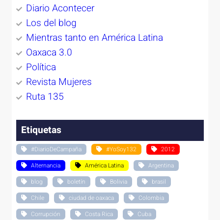
Diario Acontecer
Los del blog
Mientras tanto en América Latina
Oaxaca 3.0
Política
Revista Mujeres
Ruta 135
Etiquetas
#DiarioDeCampaña
#YoSoy132
2012
Alternancia
América Latina
Argentina
blog
boletín
Bolivia
brasil
Chile
ciudad de oaxaca
Colombia
Corrupción
Costa Rica
Cuba