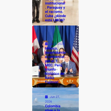
institucional
. Paraguay y
el racismo.
Cuba ¿dónde
está LMOA?
Jul 5, 2026
México,
incertidumbr
e comercial
por el T-
MEC. Perú,
triunfo
histórico de
Keiko
Fujimori
Jun 27,
2026
Colombia
elige a la