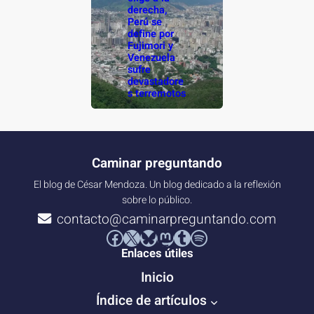
derecha,
Perú se
define por
Fujimori y
Venezuela
sufre
devastadore
s terremotos
Caminar preguntando
El blog de César Mendoza. Un blog dedicado a la reflexión
sobre lo público.
contacto@caminarpreguntando.com
Facebook
X
Bluesky
Mastodon
Tumblr
Spotify
Enlaces útiles
Inicio
Índice de artículos