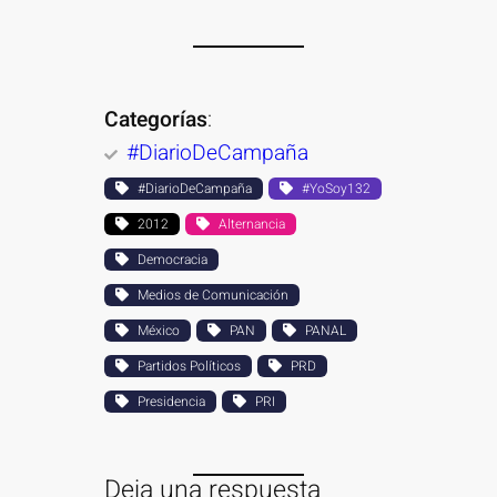
Categorías
:
#DiarioDeCampaña
#DiarioDeCampaña
#YoSoy132
2012
Alternancia
Democracia
Medios de Comunicación
México
PAN
PANAL
Partidos Políticos
PRD
Presidencia
PRI
Deja una respuesta