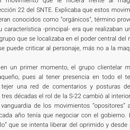
n movimiento que le hiciera frente al mag
Sección 22 del SNTE. Explicaba que estos movim
 eran conocidos como “orgánicos”, término pro
 característica -principal- era que realizaban un
grupo que se localizaba en el poder central del r
 se puede criticar al personaje, más no a la ma
, en un primer momento, el grupo clientelar 
aqueño, pues al tener presencia en todo el ter
a tejer una red de comentarios y posturas de
res décadas el rol de la S-22 cambió al interio
a vanguardia de los movimientos “opositores” a
cada año tenía que negociar con el gobierno. 
lo” que se intenta liberar del oprimido y desd