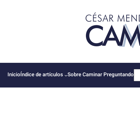
Saltar
al
contenido
B
Inicio
Índice de artículos
Sobre Caminar Preguntando
u
s
c
a
r