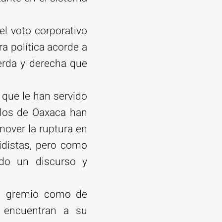
el voto corporativo
a política acorde a
ierda y derecha que
 que le han servido
blos de Oaxaca han
mover la ruptura en
idistas, pero como
ndo un discurso y
su gremio como de
e encuentran a su