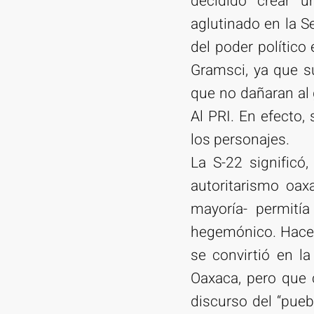
decidido crear u
aglutinado en la 
del poder político
Gramsci, ya que su
que no dañaran al 
Al PRI. En efecto,
los personajes.
La S-22 significó
autoritarismo oax
mayoría- permití
hegemónico. Hace t
se convirtió en l
Oaxaca, pero que 
discurso del “pueb