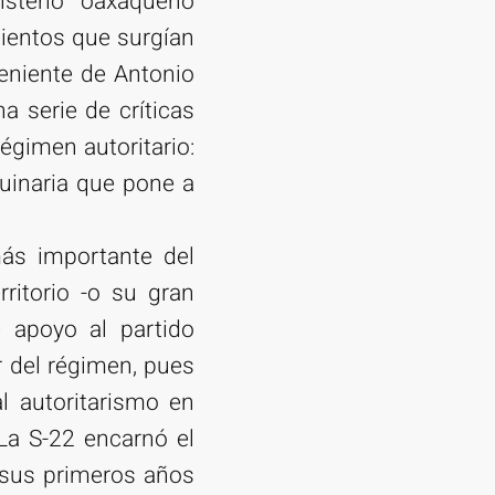
isterio oaxaqueño
ientos que surgían
veniente de Antonio
a serie de críticas
égimen autoritario:
quinaria que pone a
más importante del
ritorio -o su gran
 apoyo al partido
r del régimen, pues
l autoritarismo en
La S-22 encarnó el
e sus primeros años