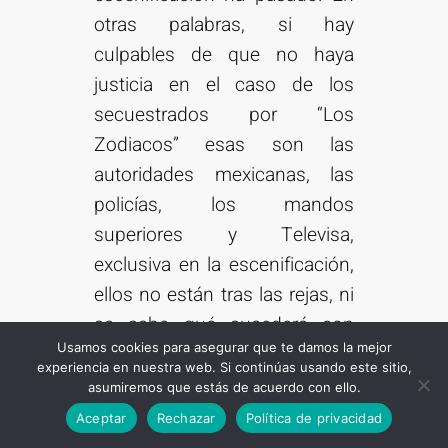
otras palabras, si hay
culpables de que no haya
justicia en el caso de los
secuestrados por “Los
Zodiacos” esas son las
autoridades mexicanas, las
policías, los mandos
superiores y Televisa,
exclusiva en la escenificación,
ellos no están tras las rejas, ni
se sabe qué sucederá con
Usamos cookies para asegurar que te damos la mejor
ellos, los otros victimarios de
experiencia en nuestra web. Si continúas usando este sitio,
la justicia.
asumiremos que estás de acuerdo con ello.
Suscribirse
Aceptar
Rechazar
Política de privacidad
Comparte esto: