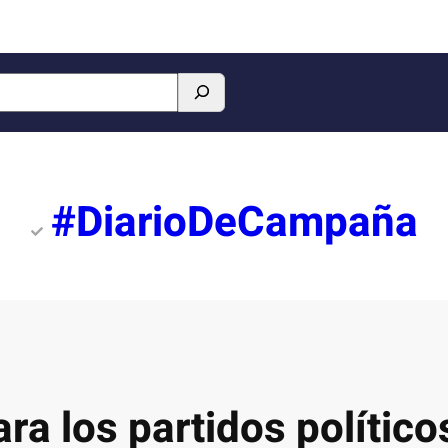
#DiarioDeCampaña
ra los partidos polític