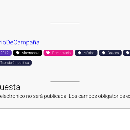
arioDeCampaña
2012
Alternancia
Democracia
México
Oaxaca
Transición política
puesta
 electrónico no será publicada.
Los campos obligatorios 