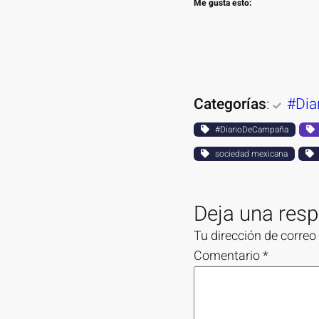
Me gusta esto:
Categorías
:
#Di
#DiarioDeCampaña
sociedad mexicana
Deja una res
Tu dirección de correo
Comentario
*