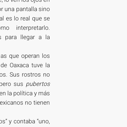
or una pantalla sino
l es lo real que se
 interpretarlo.
 para llegar a la
las que operan los
 de Oaxaca tuve la
tos. Sus rostros no
 pero sus
pubertos
n la política y más
mexicanos no tienen
os” y contaba “uno,