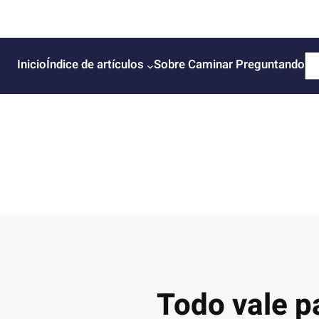
B
Inicio
Índice de artículos
Sobre Caminar Preguntando
u
s
c
a
r
Todo vale pa