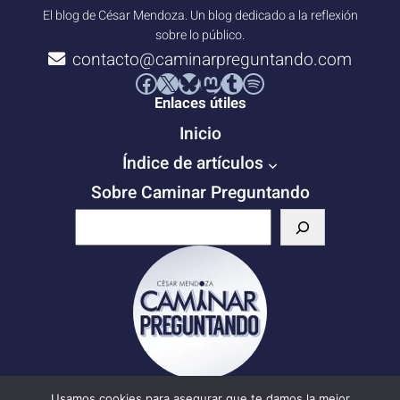
El blog de César Mendoza. Un blog dedicado a la reflexión
sobre lo público.
contacto@caminarpreguntando.com
Facebook
X
Bluesky
Mastodon
Tumblr
Spotify
Enlaces útiles
Inicio
Índice de artículos
Sobre Caminar Preguntando
B
u
s
c
a
r
Escribe tu correo electrónico…
Usamos cookies para asegurar que te damos la mejor