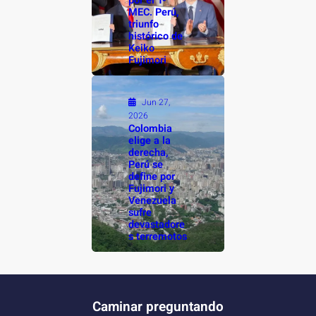
por el T-
MEC. Perú,
triunfo
histórico de
Keiko
Fujimori
Jun 27,
2026
Colombia
elige a la
derecha,
Perú se
define por
Fujimori y
Venezuela
sufre
devastadore
s terremotos
Caminar preguntando