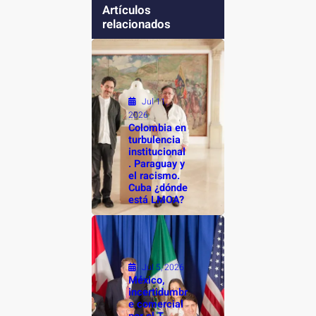
Artículos
relacionados
Jul 11,
2026
Colombia en
turbulencia
institucional
. Paraguay y
el racismo.
Cuba ¿dónde
está LMOA?
Jul 5, 2026
México,
incertidumbr
e comercial