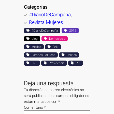
Categorías
:
#DiarioDeCampaña
, 
Revista Mujeres
#DiarioDeCampaña
2012
blog
Democracia
México
PAN
Partidos Políticos
Política
PRD
Presidencia
PRI
Deja una respuesta
Tu dirección de correo electrónico no
será publicada.
Los campos obligatorios
están marcados con
*
Comentario
*