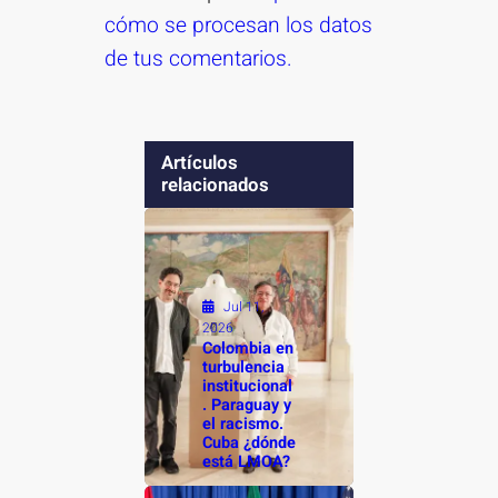
cómo se procesan los datos
de tus comentarios.
Artículos
relacionados
Jul 11,
2026
Colombia en
turbulencia
institucional
. Paraguay y
el racismo.
Cuba ¿dónde
está LMOA?