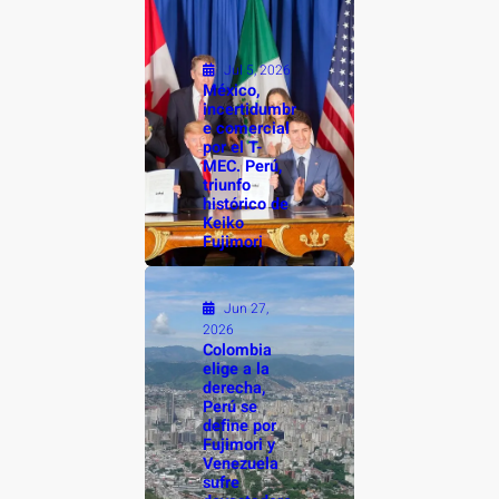
Jul 5, 2026
México,
incertidumbr
e comercial
por el T-
MEC. Perú,
triunfo
histórico de
Keiko
Fujimori
Jun 27,
2026
Colombia
elige a la
derecha,
Perú se
define por
Fujimori y
Venezuela
sufre