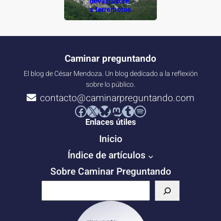
devastadore
s terremotos
Caminar preguntando
El blog de César Mendoza. Un blog dedicado a la reflexión
sobre lo público.
contacto@caminarpreguntando.com
Facebook
X
Bluesky
Mastodon
Tumblr
Spotify
Enlaces útiles
Inicio
Índice de artículos
Sobre Caminar Preguntando
B
u
s