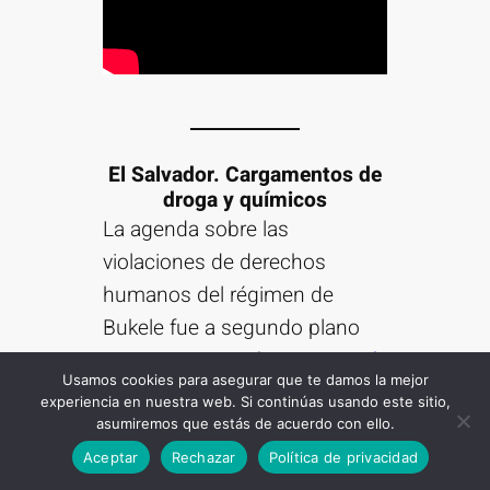
El Salvador. Cargamentos de
droga y químicos
La agenda sobre las
violaciones de derechos
humanos del régimen de
Bukele fue a segundo plano
esta semana. México
anunció
Usamos cookies para asegurar que te damos la mejor
que habían detenido una
experiencia en nuestra web. Si continúas usando este sitio,
avioneta cargada de droga
asumiremos que estás de acuerdo con ello.
Suscribirse
procedente del El Salvador.
Aceptar
Rechazar
Política de privacidad