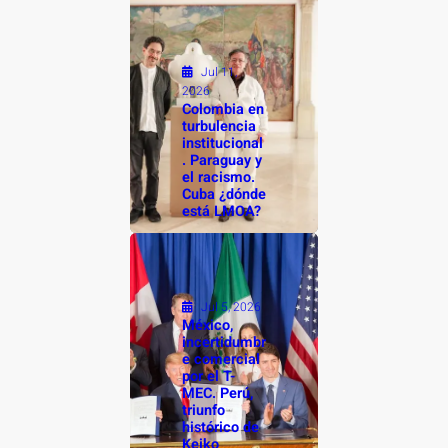
Jul 11,
2026
Colombia en
turbulencia
institucional
. Paraguay y
el racismo.
Cuba ¿dónde
está LMOA?
Jul 5, 2026
México,
incertidumbr
e comercial
por el T-
MEC. Perú,
triunfo
histórico de
Keiko