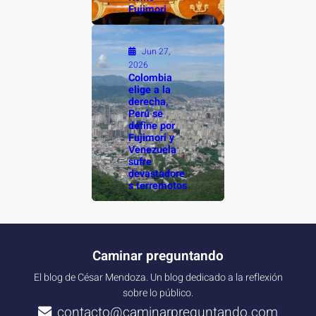
Fujimori
Jun 27,
2026
Colombia
elige a la
derecha,
Perú se
define por
Fujimori y
Venezuela
sufre
devastadore
s terremotos
Caminar preguntando
El blog de César Mendoza. Un blog dedicado a la reflexión
sobre lo público.
contacto@caminarpreguntando.com