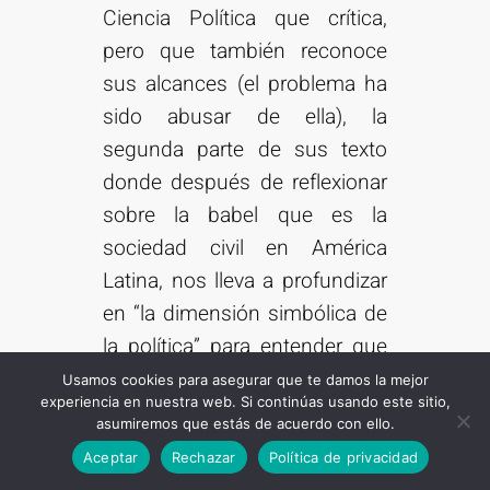
Ciencia Política que crítica,
pero que también reconoce
sus alcances (el problema ha
sido abusar de ella), la
segunda parte de sus texto
donde después de reflexionar
sobre la babel que es la
sociedad civil en América
Latina, nos lleva a profundizar
en “la dimensión simbólica de
la política” para entender que
esta no está, ni debe estar,
Usamos cookies para asegurar que te damos la mejor
experiencia en nuestra web. Si continúas usando este sitio,
guardada en los cuartos del
asumiremos que estás de acuerdo con ello.
Suscribirse
gobierno ni en la “estatización
Aceptar
Rechazar
Política de privacidad
de la política”, sino que