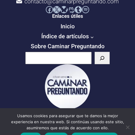
contacto@caminarpreguntando.com
Facebook
X
Bluesky
Mastodon
Tumblr
Spotify
Enlaces útiles
Inicio
Índice de artículos
Sobre Caminar Preguntando
B
u
s
c
a
r
Escribe tu correo electrónico…
Usamos cookies para asegurar que te damos la mejor
experiencia en nuestra web. Si continúas usando este sitio,
Suscribirse
asumiremos que estás de acuerdo con ello.
Suscribirse