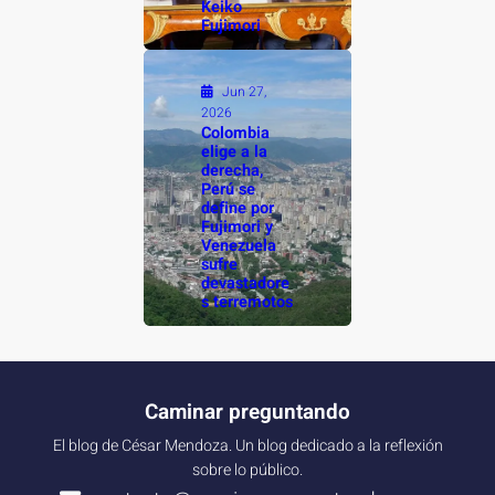
Keiko
Fujimori
Jun 27,
2026
Colombia
elige a la
derecha,
Perú se
define por
Fujimori y
Venezuela
sufre
devastadore
s terremotos
Caminar preguntando
El blog de César Mendoza. Un blog dedicado a la reflexión
sobre lo público.