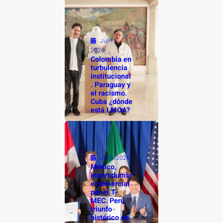
Jul 11,
2026
Colombia en
turbulencia
institucional
. Paraguay y
el racismo.
Cuba ¿dónde
está LMOA?
Jul 5, 2026
México,
incertidumbr
e comercial
por el T-
MEC. Perú,
triunfo
histórico de