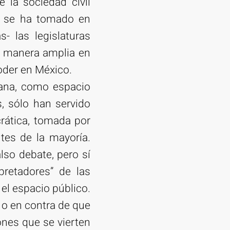
 la sociedad civil
lo se ha tomado en
- las legislaturas
de manera amplia en
oder en México.
cana, como espacio
, sólo han servido
crática, tomada por
tes de la mayoría.
so debate, pero sí
retadores” de las
el espacio público.
r o en contra de que
ones que se vierten