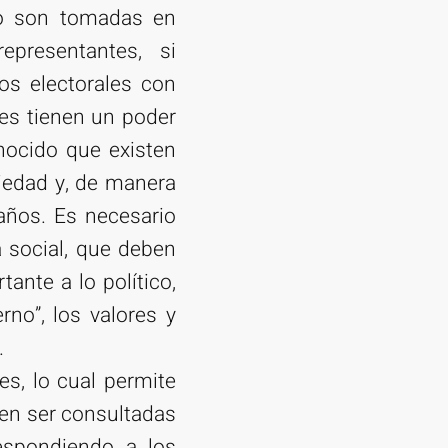
no son tomadas en
epresentantes, si
s electorales con
tes tienen un poder
nocido que existen
iedad y, de manera
 años. Es necesario
 social, que deben
ante a lo político,
rno”, los valores y
.
es, lo cual permite
en ser consultadas
respondiendo a los