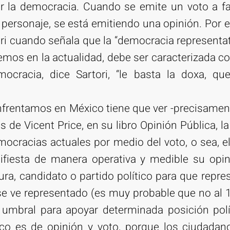
 la democracia. Cuando se emite un voto a f
n personaje, se está emitiendo una opinión. Por e
ri cuando señala que la “democracia representat
mos en la actualidad, debe ser caracterizada c
mocracia, dice Sartori, “le basta la doxa, qu
frentamos en México tiene que ver -precisament
s de Vicent Price, en su libro Opinión Pública, l
ocracias actuales por medio del voto, o sea, el
fiesta de manera operativa y medible su opin
ra, candidato o partido político para que repre
e ve representado (es muy probable que no al 1
 umbral para apoyar determinada posición polít
co es de opinión y voto, porque los ciudadan