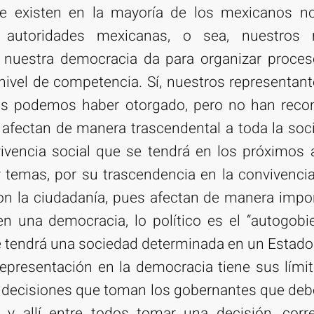
ue existen en la mayoría de los mexicanos 
autoridades mexicanas, o sea, nuestros r
nuestra democracia da para organizar proceso
 nivel de competencia. Sí, nuestros representan
es podemos haber otorgado, pero no han reco
 afectan de manera trascendental a toda la soc
vivencia social que se tendrá en los próximos
 temas, por su trascendencia en la convivencia
n la ciudadanía, pues afectan de manera import
 una democracia, lo político es el “autogobie
ue tendrá una sociedad determinada en un Estado
 representación en la democracia tiene sus límit
 decisiones que toman los gobernantes que deb
 y allí entre todos tomar una decisión, cor