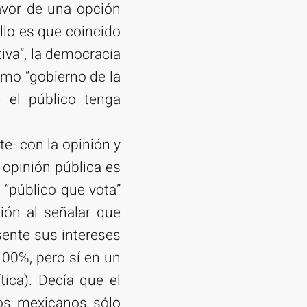
avor de una opción
llo es que coincido
iva”, la democracia
omo “gobierno de la
e el público tenga
e- con la opinión y
a opinión pública es
 “público que vota”
ión al señalar que
sente sus intereses
00%, pero sí en un
ica). Decía que el
os mexicanos sólo