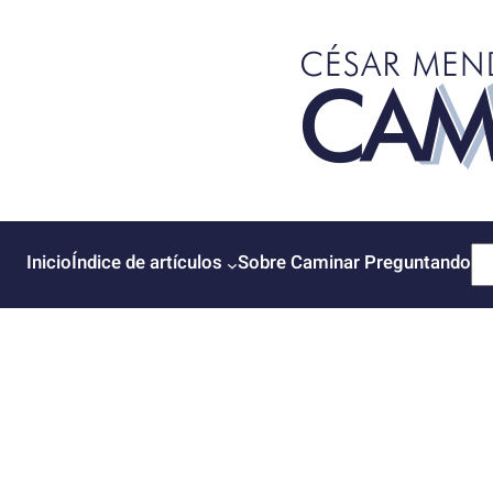
Saltar
al
contenido
B
Inicio
Índice de artículos
Sobre Caminar Preguntando
u
s
c
a
r