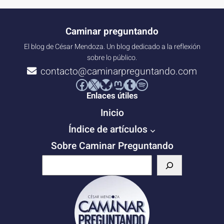
Caminar preguntando
El blog de César Mendoza. Un blog dedicado a la reflexión
sobre lo público.
contacto@caminarpreguntando.com
Facebook
X
Bluesky
Mastodon
Tumblr
Spotify
Enlaces útiles
Inicio
Índice de artículos
Sobre Caminar Preguntando
B
u
s
c
a