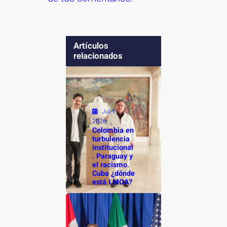
Artículos
relacionados
Jul 11,
2026
Colombia en
turbulencia
institucional
. Paraguay y
el racismo.
Cuba ¿dónde
está LMOA?