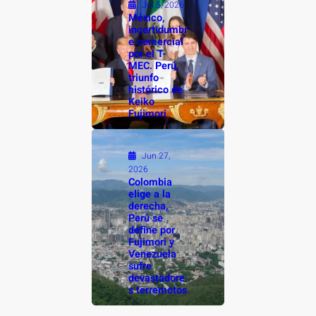
Jul 5, 2026
México,
incertidumbr
e comercial
por el T-
MEC. Perú,
triunfo
histórico de
Keiko
Fujimori
Jun 27,
2026
Colombia
elige a la
derecha,
Perú se
define por
Fujimori y
Venezuela
sufre
devastadore
s terremotos