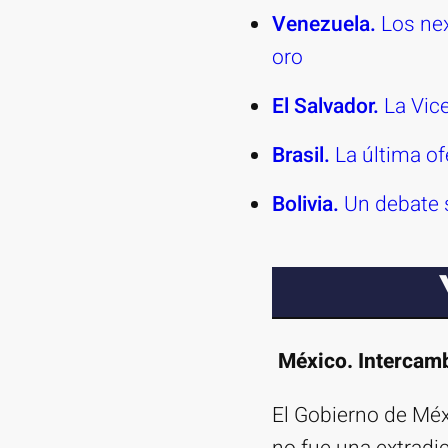
Venezuela.
Los nex
oro
El Salvador.
La Vic
Brasil.
La última o
Bolivia.
Un debate s
México. Intercamb
El Gobierno de Méxi