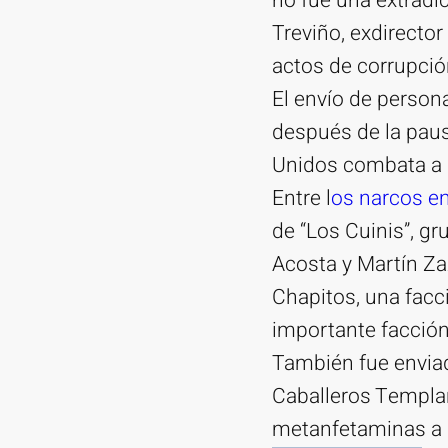
no fue una extradic
Treviño, exdirecto
actos de corrupció
El envío de person
después de la paus
Unidos combata a 
Entre l
os narcos e
de “Los Cuinis”, g
Acosta y Martín Za
Chapitos, una facci
importante facción
También fue envia
Caballeros Templar
metanfetaminas a 