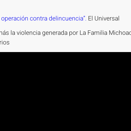
 operación contra delincuencia”.
El Universal
s la violencia generada por La Familia Michoac
rios