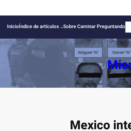
B
Inicio
Índice de artículos
Sobre Caminar Preguntando
u
s
c
a
Mien
r
Mexico int