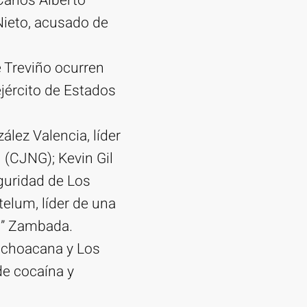
Carlos Alberto
Nieto, acusado de
e Treviño ocurren
ejército de Estados
lez Valencia, líder
 (CJNG); Kevin Gil
guridad de Los
telum, líder de una
yo” Zambada.
 Michoacana y Los
de cocaína y