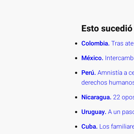
Esto sucedió 
Colombia.
Tras at
México.
Intercambi
Perú.
Amnistía a ce
derechos humano
Nicaragua.
22 opos
Uruguay.
A un paso
Cuba.
Los familiar