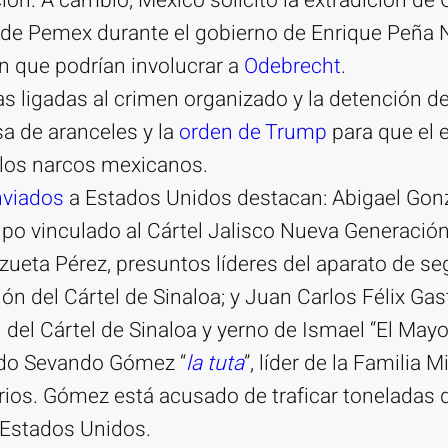
ión. A cambio, México solicitó la extradición de 
r de Pemex durante el gobierno de Enrique Peña 
n que podrían involucrar a
Odebrecht
.
as ligadas al crimen organizado y la detención d
a de aranceles y la
orden de Trump
para que el 
los narcos mexicanos.
nviados
a Estados Unidos destacan: Abigael Gonzá
rupo vinculado al Cártel Jalisco Nueva Generación
zueta Pérez, presuntos líderes del aparato de se
ón del Cártel de Sinaloa; y Juan Carlos Félix Gas
 del Cártel de Sinaloa y yerno de Ismael “El Ma
do Sevando Gómez “
la tuta
”, líder de la Familia
ios. Gómez está acusado de traficar toneladas 
Estados Unidos.