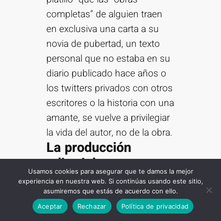
completas” de alguien traen
en exclusiva una carta a su
novia de pubertad, un texto
personal que no estaba en su
diario publicado hace años o
los twitters privados con otros
escritores o la historia con una
amante, se vuelve a privilegiar
la vida del autor, no de la obra.
La producción
editorial en un
Usamos cookies para asegurar que te damos la mejor
mundo globalizado
experiencia en nuestra web. Si continúas usando este sitio,
asumiremos que estás de acuerdo con ello.
En
El secreto de la fama
, Zaid
Suscribirse
Aceptar
Rechazar
Política de privacidad
incluye también dos subtitulos