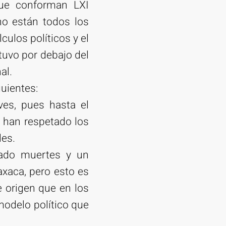
que conforman LXI
 no están todos los
lculos políticos y el
tuvo por debajo del
al.
uientes:
ves, pues hasta el
e han respetado los
les.
ocado muertes y un
axaca, pero esto es
e origen que en los
modelo político que