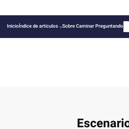
B
Inicio
Índice de artículos
Sobre Caminar Preguntando
u
s
c
a
r
Escenario