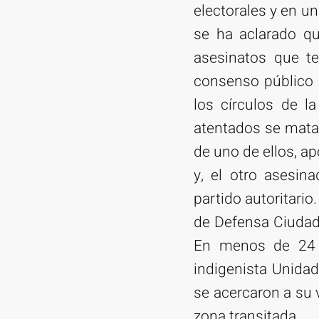
electorales y en un
se ha aclarado q
asesinatos que te
consenso público 
los círculos de l
atentados se matar
de uno de ellos, a
y, el otro asesina
partido autoritari
de Defensa Ciudada
En menos de 24 h
indigenista Unidad
se acercaron a su 
zona transitada.