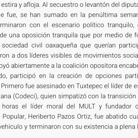
 estira y afloja. Al secuestro o levantón del dipu
ue fue, se han sumado en la penúltima sema
rminaron con el escenario político tranquilo, 
de una oposición tranquila que por medio de f
a sociedad civil oaxaqueña que querían partic
on a dos líderes visibles de movimientos socia
poyó abiertamente a la coalición opositora enca
do, participó en la creación de opciones parti
o. Primero fue asesinado en Tuxtepec el líder de 
na (Codeci), quien simpatizó con la transición 
oras el líder moral del MULT y fundador de
 Popular, Heriberto Pazos Ortiz, fue abatido 
vehículo y terminaron con su existencia a plena l