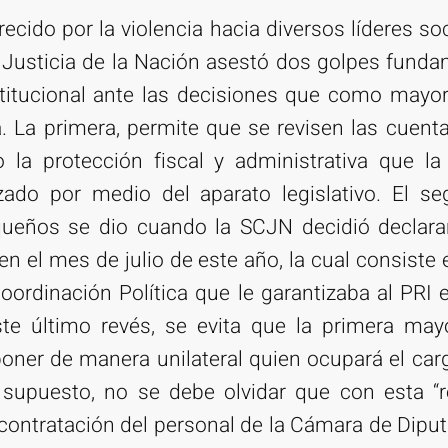
ecido por la violencia hacia diversos líderes soci
Justicia de la Nación asestó dos golpes fundam
titucional ante las decisiones que como mayorí
 La primera, permite que se revisen las cuenta
o la protección fiscal y administrativa que la
lizado por medio del aparato legislativo. El s
queños se dio cuando la SCJN decidió declarar 
n el mes de julio de este año, la cual consiste
ordinación Política que le garantizaba al PRI e
ste último revés, se evita que la primera mayo
ner de manera unilateral quien ocupará el car
 supuesto, no se debe olvidar que con esta “re
 contratación del personal de la Cámara de Dip