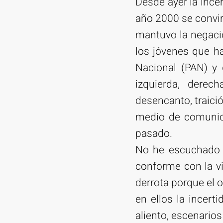
Desde ayer la inc
año 2000 se convirt
mantuvo la negació
los jóvenes que h
Nacional (PAN) y 
izquierda, derec
desencanto, traició
medio de comunica
pasado.
No he escuchado a 
conforme con la vi
derrota porque el o
en ellos la incert
aliento, escenario