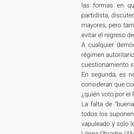
las formas en qu
partidista, discut
mayores, pero tamb
evitar el regreso de
A cualquier demóc
régimen autoritari
cuestionamiento s
En segunda, es ne
consideran que con
¿quién voto por el 
La falta de “buen
todos los suponen.
vapuleado y solo l
López Obrador (AML