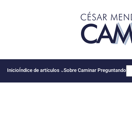
Saltar
al
contenido
B
Inicio
Índice de artículos
Sobre Caminar Preguntando
u
s
c
a
r