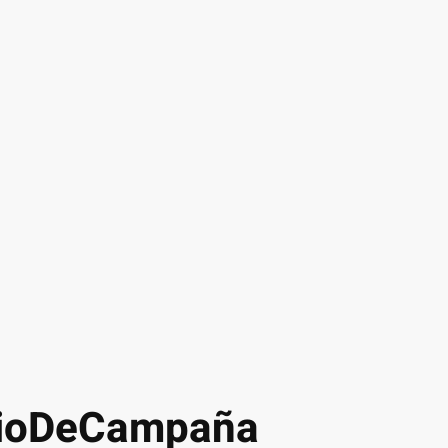
arioDeCampaña