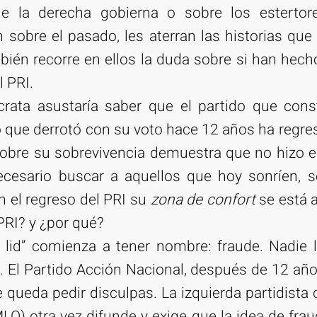
e la derecha gobierna o sobre los estertore
en sobre el pasado, les aterran las historias qu
ién recorre en ellos la duda sobre si han hecho
l PRI.
rata asustaría saber que el partido que cons
o que derrotó con su voto hace 12 años ha regres
obre su sobrevivencia demuestra que no hizo el
cesario buscar a aquellos que hoy sonríen, se
 el regreso del PRI su
zona de confort
se está 
PRI? y ¿por qué?
a lid” comienza a tener nombre: fraude. Nadie 
 El Partido Acción Nacional, después de 12 añ
e queda pedir disculpas. La izquierda partidist
O) otra vez difunde y exige que la idea de fraud