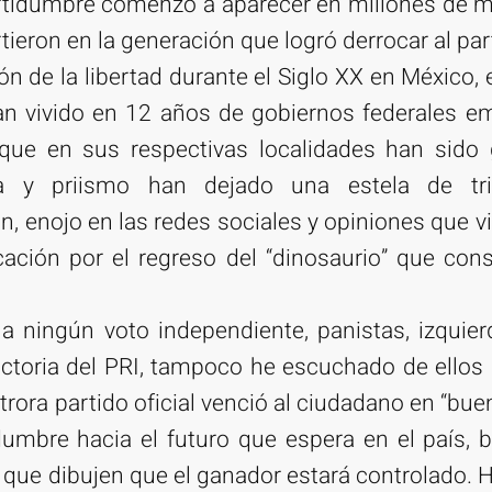
ertidumbre comenzó a aparecer en millones de m
ieron en la generación que logró derrocar al par
n de la libertad durante el Siglo XX en México, 
an vivido en 12 años de gobiernos federales 
que en sus respectivas localidades han sido
ha y priismo han dejado una estela de trist
n, enojo en las redes sociales y opiniones que v
ción por el regreso del “dinosaurio” que cons
ningún voto independiente, panistas, izquierdi
ctoria del PRI, tampoco he escuchado de ellos 
trora partido oficial venció al ciudadano en “buen
idumbre hacia el futuro que espera en el país,
s que dibujen que el ganador estará controlado. 