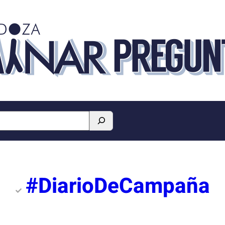
#DiarioDeCampaña