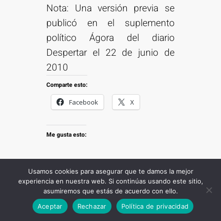
Nota: Una versión previa se
publicó en el suplemento
político Ágora del diario
Despertar el 22 de junio de
2010
Comparte esto:
Facebook
X
Me gusta esto:
Usamos cookies para asegurar que te damos la mejor
experiencia en nuestra web. Si continúas usando este sitio,
asumiremos que estás de acuerdo con ello.
Suscribirse
Categorías
:
Despertar
Aceptar
Rechazar
Política de privacidad
Corrupción
Democracia