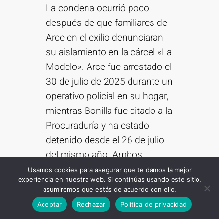
La condena ocurrió poco
después de que familiares de
Arce en el exilio denunciaran
su aislamiento en la cárcel «La
Modelo». Arce fue arrestado el
30 de julio de 2025 durante un
operativo policial en su hogar,
mientras Bonilla fue citado a la
Procuraduría y ha estado
detenido desde el 26 de julio
del mismo año. Ambos
enfrentan un proceso judicial
Usamos cookies para asegurar que te damos la mejor
experiencia en nuestra web. Si continúas usando este sitio,
marcado por tensiones
asumiremos que estás de acuerdo con ello.
Suscribirse
políticas.
Aceptar
Rechazar
Política de privacidad