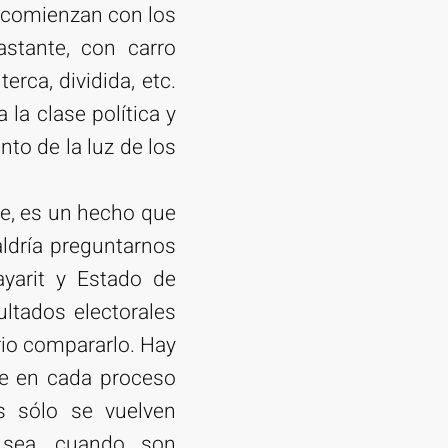
or comienzan con los
lastante, con carro
erca, dividida, etc.
la clase política y
to de la luz de los
te, es un hecho que
aldría preguntarnos
yarit y Estado de
ltados electorales
io compararlo. Hay
ue en cada proceso
os sólo se vuelven
o sea, cuando son