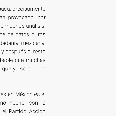
asada, precisamente
han provocado, por
ue muchos análisis,
ece de datos duros
dadanía mexicana,
 y después el resto
robable que muchas
s que ya se pueden
les en México es el
como hecho, son la
y el Partido Acción