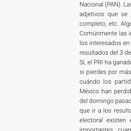
Nacional (PAN). Las
adjetivos que se l
completo, etc. Algo
Comúnmente las int
los interesados en
resultados del 3 de 
Sí, el PRI ha gana
si pierdes por más
cuándo los parti
México han perdid
del domingo pasad
que ir a los resu
electoral existen
importantes cuan