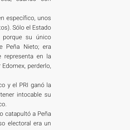
en específico, unos
os). Sólo el Estado
o porque su único
e Peña Nieto; era
e representa en la
r Edomex, perderlo,
o y el PRI ganó la
tener intocable su
co.
ico catapultó a Peña
o electoral era un