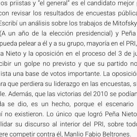
los priistas y “el general” es el candidato mejor
con revisar los resultados de encuestas públic
scribí un análisis sobre los trabajos de Mitofsky
(A un año de la elección presidencial) y Peña
ueda pelear a él y a su grupo, mayoría en el PRI
Nieto y la oposición en el proceso del 3 de j
ibir un golpe no previsto y que su partido no 
lista una base de votos importante. La oposici
ra que perdiera su liderazgo en las encuestas, 
le. Además, que las victorias del 2010 se podía
da se dio, es un hecho, porque el escenario
uí no existieron. Lo único que logró Peña Niet
idar su discurso al interior del PRI, sobre tod
ere competir contra él, Manlio Fabio Beltrones.