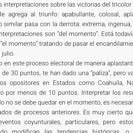
 interpretaciones sobre las victorias del tricol
e agrega al triunfo: apabullante, colosal, ap
 similar pasa con la derrota: extrema, ingenua, t
erpretaciones son “del momento”. Está todavía 
 “el momento” tratando de pasar el encandilamien
julio.
do en este proceso electoral de manera aplastan
 de 30 puntos, te han dado una “paliza”, pero v
dos opositores en Estados como Coahuila, Na
o por menos de 10 puntos. Interpretar los resu
o no se debe quedar en el momento, es necesar
ltados de procesos anteriores. Es muy cierto q
 eventos coyunturales, particulares, pero est
do modifican las tendencias históricas, 