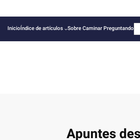
B
Inicio
Índice de artículos
Sobre Caminar Preguntando
u
s
c
a
r
Apuntes desp