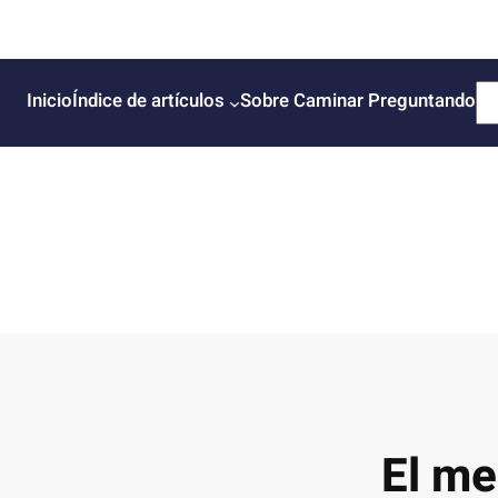
B
Inicio
Índice de artículos
Sobre Caminar Preguntando
u
s
c
a
r
El me