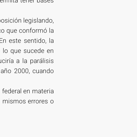
permita tener bases
posición legislando,
ico que conformó la
En este sentido, la
de lo que sucede en
iría a la parálisis
l año 2000, cuando
 federal en materia
s mismos errores o