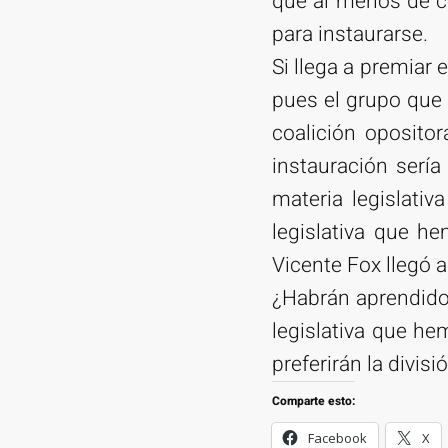
que al menos dé ce
para instaurarse.
Si llega a premiar 
pues el grupo que 
coalición opositor
instauración sería
materia legislativ
legislativa que h
Vicente Fox llegó a
¿Habrán aprendido 
legislativa que h
preferirán la divi
Comparte esto:
Facebook
X