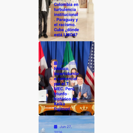
Colombia en
turbulencia
institucional
. Paraguay y
el racismo.
Cuba ¿dónde
está LMOA?
Jul 5, 2026
México,
incertidumbr
e comercial
por el T-
MEC. Perú,
triunfo
histórico de
Keiko
Fujimori
Jun 27,
2026