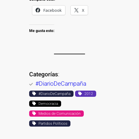
Facebook
X
Me gusta esto:
Categorías
:
#DiarioDeCampaña
#DiarioDeCampaña
2012
Democracia
Medios de Comunicación
Partidos Políticos