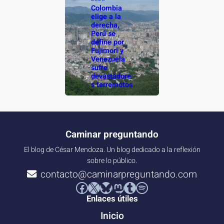
Colombia
elige a la
derecha,
Perú se
define por
Fujimori y
Venezuela
sufre
devastadore
s terremotos
Caminar preguntando
El blog de César Mendoza. Un blog dedicado a la reflexión
sobre lo público.
contacto@caminarpreguntando.com
Facebook
X
Bluesky
Mastodon
Tumblr
Spotify
Enlaces útiles
Inicio