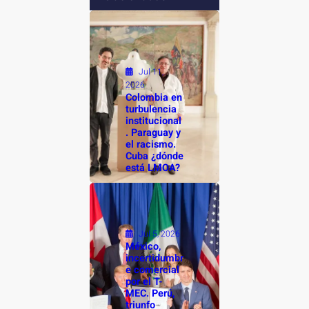
Jul 11,
2026
Colombia en
turbulencia
institucional
. Paraguay y
el racismo.
Cuba ¿dónde
está LMOA?
Jul 5, 2026
México,
incertidumbr
e comercial
por el T-
MEC. Perú,
triunfo