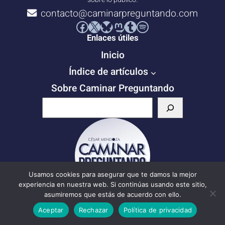
contacto@caminarpreguntando.com
Facebook
X
Bluesky
Mastodon
Tumblr
Spotify
Enlaces útiles
Inicio
Índice de artículos
Sobre Caminar Preguntando
B
u
s
c
a
Usamos cookies para asegurar que te damos la mejor
r
experiencia en nuestra web. Si continúas usando este sitio,
asumiremos que estás de acuerdo con ello.
Suscribirse
Escribe tu correo electrónico…
Aceptar
Rechazar
Política de privacidad
Suscribirse