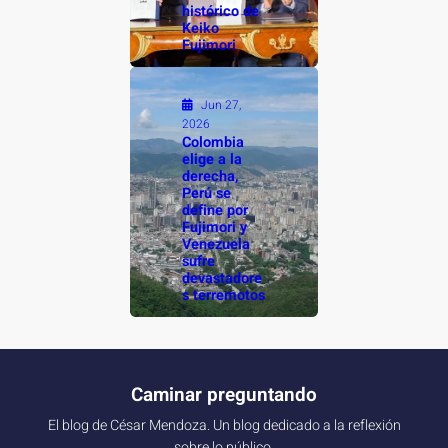
histórico de
Keiko
Fujimori
Jun 27,
2026
Colombia
elige a la
derecha,
Perú se
define por
Fujimori y
Venezuela
sufre
devastadore
s terremotos
Caminar preguntando
El blog de César Mendoza. Un blog dedicado a la reflexión
sobre lo público.