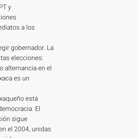
PT y
tiones
diatos a los
egir gobernador. La
tas elecciones:
o alternancia en el
xaca es un
axaqueño está
democracia. El
ción sigue
en el 2004, unidas