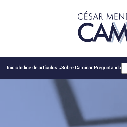
Saltar
al
contenido
B
Inicio
Índice de artículos
Sobre Caminar Preguntando
u
s
c
a
r