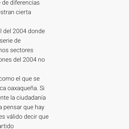
e de diferencias
stran cierta
al del 2004 donde
serie de
hos sectores
iones del 2004 no
l como el que se
ica oaxaqueña. Si
ante la ciudadanía
 a pensar que hay
es válido decir que
artido