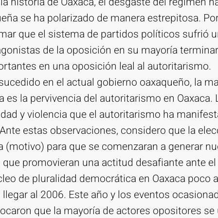
 la historia de Oaxaca, el desgaste del régimen h
eña se ha polarizado de manera estrepitosa. Por
ar que el sistema de partidos políticos sufrió u
agonistas de la oposición en su mayoría termina
antes en una oposición leal al autoritarismo.
 sucedido en el actual gobierno oaxaqueño, la ma
a es la pervivencia del autoritarismo en Oaxaca.
didad y violencia que el autoritarismo ha manifes
 Ante estas observaciones, considero que la elec
da (motivo) para que se comenzaran a generar n
s que promovieran una actitud desafiante ante el
cleo de pluralidad democrática en Oaxaca poco a
llegar al 2006. Este año y los eventos ocasionad
vocaron que la mayoría de actores opositores se 