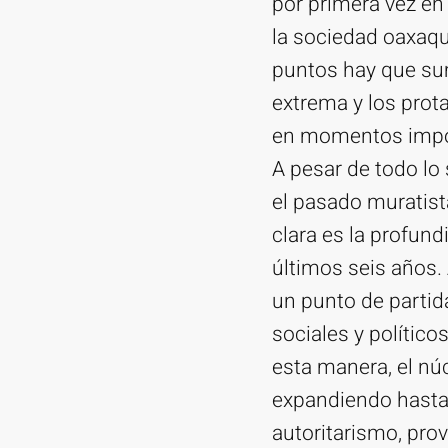
por primera vez en
la sociedad oaxaqu
puntos hay que sum
extrema y los prot
en momentos import
A pesar de todo lo
el pasado muratist
clara es la profun
últimos seis años.
un punto de parti
sociales y político
esta manera, el nú
expandiendo hasta 
autoritarismo, pro