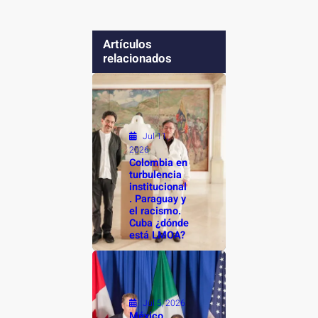
Artículos
relacionados
Jul 11,
2026
Colombia en
turbulencia
institucional
. Paraguay y
el racismo.
Cuba ¿dónde
está LMOA?
Jul 5, 2026
México,