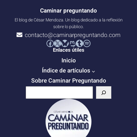
Caminar preguntando
El blog de César Mendoza. Un blog dedicado a la reflexión
sobre lo público.
contacto@caminarpreguntando.com
Facebook
X
Bluesky
Mastodon
Tumblr
Spotify
Enlaces útiles
Inicio
Índice de artículos
Sobre Caminar Preguntando
B
u
s
c
a
r