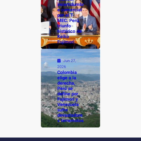
incertidumbr
e comercial
por el T-
MEC. Perú,
triunfo
histórico de
Keiko
Fujimori
Jun 27,
2026
Colombia
elige a la
derecha,
Perú se
define por
Fujimori y
Venezuela
sufre
devastadore
s terremotos