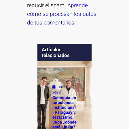
reducir el spam.
Aprende
cómo se procesan los datos
de tus comentarios.
Artículos
relacionados
Jul 11,
2026
Colombia en
turbulencia
institucional
. Paraguay y
el racismo.
Cuba ¿dónde
está LMOA?