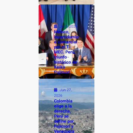
Jul 5, 2026
México,
incertidumbr
e comercial
por el T-
MEC. Perú,
triunfo
histórico de
Keiko
Fujimori
Jun 27,
2026
Colombia
elige a la
derecha,
Perú se
define por
Fujimori y
Venezuela