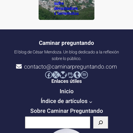
sufre
devastadore
s terremotos
Caminar preguntando
El blog de César Mendoza. Un blog dedicado a la reflexión
sobre lo público.
contacto@caminarpreguntando.com
Facebook
X
Bluesky
Mastodon
Tumblr
Spotify
Enlaces útiles
Inicio
Índice de artículos
Sobre Caminar Preguntando
B
u