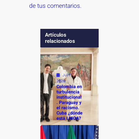
de tus comentarios.
Artículos
relacionados
Jul 11,
2026
Colombia en
turbulencia
institucional
. Paraguay y
el racismo.
Cuba ¿dónde
está LMOA?