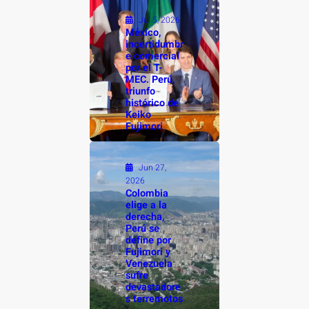
Jul 5, 2026
México,
incertidumbr
e comercial
por el T-
MEC. Perú,
triunfo
histórico de
Keiko
Fujimori
Jun 27,
2026
Colombia
elige a la
derecha,
Perú se
define por
Fujimori y
Venezuela
sufre
devastadore
s terremotos