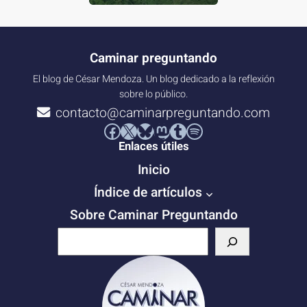
Caminar preguntando
El blog de César Mendoza. Un blog dedicado a la reflexión
sobre lo público.
contacto@caminarpreguntando.com
Facebook
X
Bluesky
Mastodon
Tumblr
Spotify
Enlaces útiles
Inicio
Índice de artículos
Sobre Caminar Preguntando
B
u
s
c