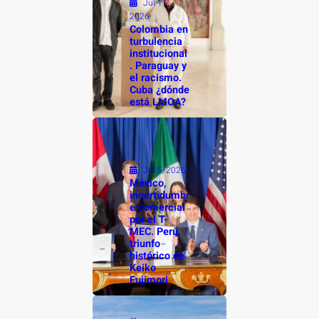
Jul 11,
2026
Colombia en
turbulencia
institucional
. Paraguay y
el racismo.
Cuba ¿dónde
está LMOA?
Jul 5, 2026
México,
incertidumbr
e comercial
por el T-
MEC. Perú,
triunfo
histórico de
Keiko
Fujimori