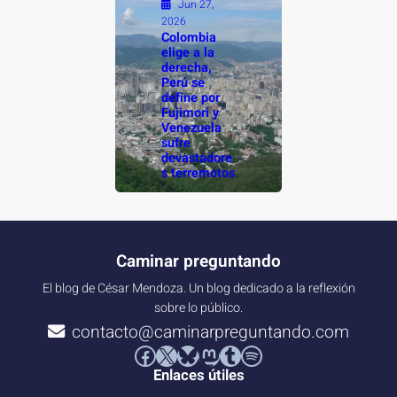
Jun 27,
2026
Colombia
elige a la
derecha,
Perú se
define por
Fujimori y
Venezuela
sufre
devastadore
s terremotos
Caminar preguntando
El blog de César Mendoza. Un blog dedicado a la reflexión
sobre lo público.
contacto@caminarpreguntando.com
Facebook
X
Bluesky
Mastodon
Tumblr
Spotify
Enlaces útiles